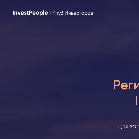
Рег
Для за