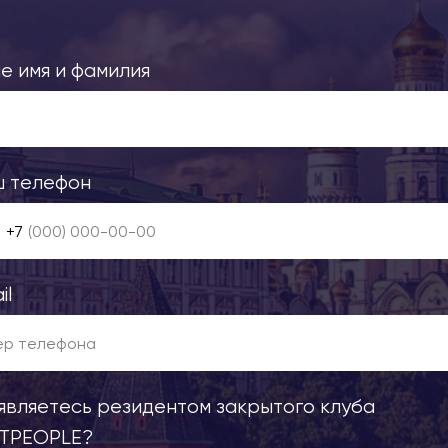
ше имя и фамилия
ш телефон
+7
il
 являетесь резидентом закрытого клуба
STPEOPLE?