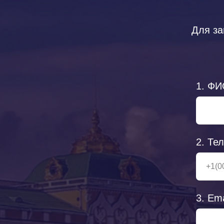
Для за
1. ФИ
2. Те
3. Em