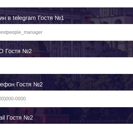
гин в telegram Гостя №1
О Гостя №2
лефон Гостя №2
ail Гостя №2