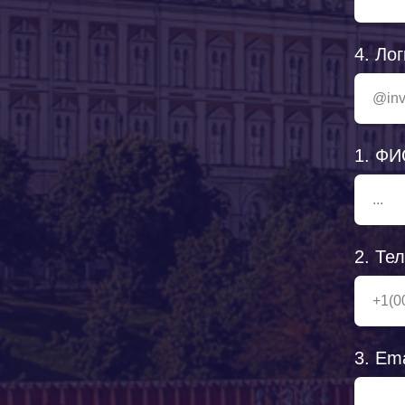
4. Ло
1. ФИ
2. Те
3. Em