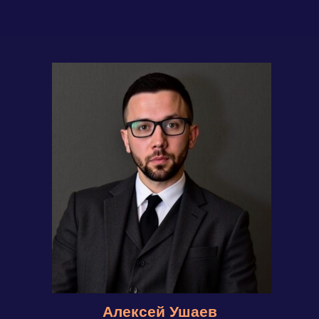
🔸
Инвестор с 2011 года
🔸
Президент клуба Инвесторов INVESTPEOPLE
🔸
12 500 часов в поиске и анализе
инвестиционных проектов
🔸
Протестировал 30+ стратегий на личные деньги
Евгения Кирдей
ТЕМА:
«Как зарабатывать уверенные 30%