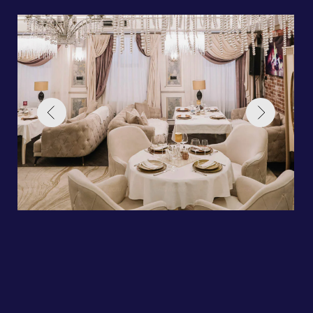
пройдет 27.09.25 в
12:00!
Присоединяйтесь к нам, чтобы
обсудить актуальные тренды в
инвестициях, наладить новые
партнерства и насладиться вечерним
общением в неформальной атмосфере.
Это отличная возможность для
установления полезных связей и
обсуждения перспективных проектов с
коллегами и экспертами отрасли.