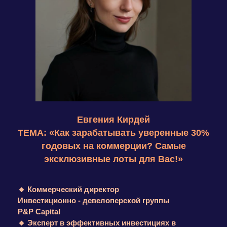
Виктор Богомазов
ТЕМА: «Эксклюзивные апартаменты в центре
Москвы ниже рынка на 30%. Как получить
максимум выгоды?»
🔸
Руководитель инвестиционного агентства
недвижимости «SANDI»
🔸 Эксперт в сфере жилой недвижимости
Москвы
🔸 Инвестор с 10-летним опытом
ПОСМОТРИТЕ ОТЗЫВЫ