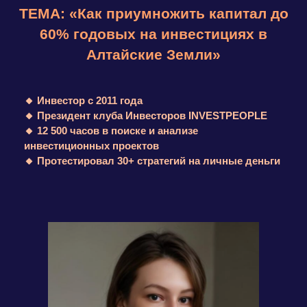
годовых на коммерции
? Самые
эксклюзивные лоты для Вас!
»
🔸
Коммерческий директор
Инвестиционно - девелоперской группы
P&P Capital
🔸
Эксперт в эффективных инвестициях в
коммерческую недвижимость с 2017 года, в
частности на 30 и 150 млн $
🔸 Треккер школы стартапов в Сколково