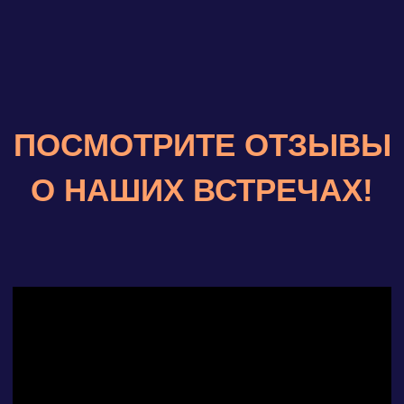
ПОЧЕМУ ВАМ ОБЯЗАТЕЛЬНО
НУЖНО БЫТЬ НА ВСТРЕЧЕ?
🔸
На наших Инвест-мероприятиях
выступают признанные эксперты и
лидеры индустрий, которые делятся
своим опытом и инсайтами;
🔸
Среди участников мероприятий —
предприниматели, инвесторы и топ-
менеджеры ведущих компаний;